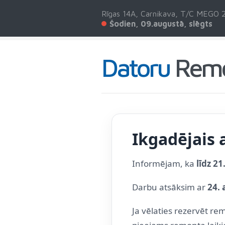
Rīgas 14A, Carnikava, T/C MEGO 2
Šodien, 09.augustā, slēgts
Datoru
Rem
Ikgadējais 
Informējam, ka
līdz 2
Darbu atsāksim ar
24.
Ja vēlaties rezervēt re