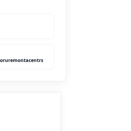
toruremontacentrs