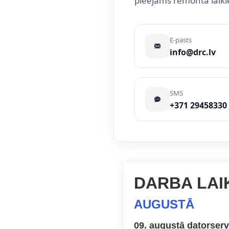
pieejams remonta laik
E-pasts
info@drc.lv
SMS
+371 29458330
DARBA LAI
AUGUSTĀ
09. augustā datorserv