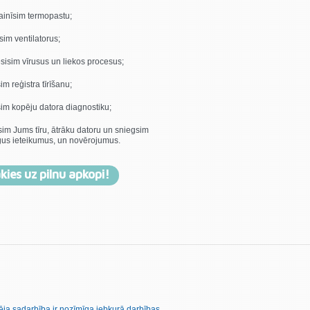
inīsim termopastu;
sim ventilatorus;
sisim vīrusus un liekos procesus;
im reģistra tīrīšanu;
im kopēju datora diagnostiku;
im Jums tīru, ātrāku datoru un sniegsim
īgus ieteikumus, un novērojumus.
kies uz pilnu apkopi!
ēja sadarbība ir nozīmīga jebkurā darbības