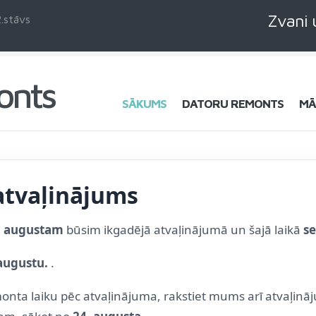
Zvani 
.stāvs
onts
SĀKUMS
DATORU REMONTS
MĀ
atvaļinājums
1. augustam
būsim ikgadējā atvaļinājumā un šajā laikā
se
 augustu.
.
monta laiku pēc atvaļinājuma, rakstiet mums arī atvaļināj