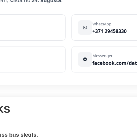
iem, sākot no
24. augusta
.
WhatsApp
+371 29458330
Messenger
facebook.com/da
KS
iss būs slēgts.