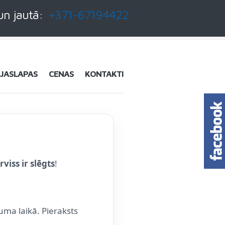
un jautā:
+371-67194422
JASLAPAS
CENAS
KONTAKTI
rviss ir slēgts
!
uma laikā. Pieraksts