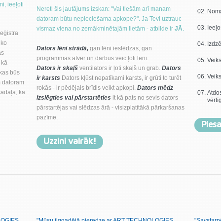
mi, ieeļoti
Nereti šis jautājums izskan: "Vai tiešām arī manam
Noma
datoram būtu nepieciešama apkope?". Ja Tevi uztrauc
Ieeļo
vismaz viena no zemākminētajām lietām - atbilde ir
JĀ
.
eģistra
eko
Izdzē
Dators lēni strādā,
gan lēni ieslēdzas, gan
as
programmas atver un darbus veic ļoti lēni.
Veiks
 kā
Dators ir skaļš
ventilators ir ļoti skaļš un grab.
Dators
ekas būs
Veiks
ir karsts
Dators kļūst nepatīkami karsts, ir grūti to turēt
m datoram
rokās - ir pēdējais brīdis veikt apkopi.
Dators mēdz
sadaļā, kā
Atdos
izslēgties vai pārstartēties
it kā pats no sevis dators
vērt
pārstartējas vai slēdzas ārā - visizplatītākā pārkaršanas
pazīme.
Piesa
Uzzini vairāk!
OLOGIES.
"Mūsu ilggadējā pieredze ar ART TECHNOLOGIES
"Savstarp