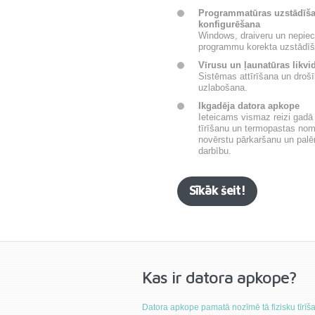
Programmatūras uzstādīš
konfigurēšana
Windows, draiveru un nepie
programmu korekta uzstādīš
Vīrusu un ļaunatūras likvi
Sistēmas attīrīšana un droš
uzlabošana.
Ikgadēja datora apkope
Ieteicams vismaz reizi gadā 
tīrīšanu un termopastas noma
novērstu pārkaršanu un palē
darbību.
Sīkāk šeit!
Kas ir datora apkope?
Datora apkope pamatā nozīmē tā fizisku tīrīš