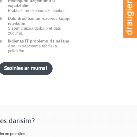
Risinājumi uzņēmumu IT
vajadzībām
Praktiski un ekonomiski ieteikumi.
Datu drošības un rezerves kopiju
ieteikumi
Sistēmu aizsardzība pret datu
zudumu.
Ikdienas IT problēmu risināšana
Ātra un saprotama tehniskā
palīdzība.
Sazinies ar mums!
ēs darīsim?
isim no putekļiem;