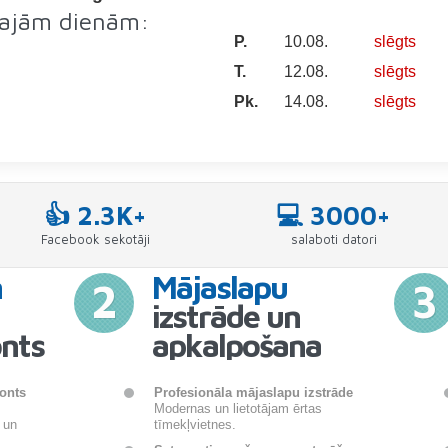
kajām dienām:
P.
10.08.
slēgts
T.
12.08.
slēgts
Pk.
14.08.
slēgts
👍 2.3K+
💻 3000+
Facebook sekotāji
salaboti datori
n
Mājaslapu
2
3
izstrāde un
nts
apkalpošana
onts
Profesionāla mājaslapu izstrāde
Modernas un lietotājam ērtas
 un
tīmekļvietnes.