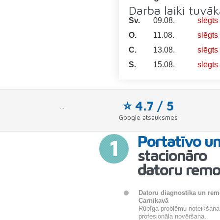
Darba laiki tuvā
Sv.
09.08.
slēgts
O.
11.08.
slēgts
C.
13.08.
slēgts
S.
15.08.
slēgts
⭐ 4.7 / 5
```
Google atsauksmes
Portatīvo u
1
stacionāro
datoru remo
Datoru diagnostika un rem
Carnikavā
Rūpīga problēmu noteikšana
profesionāla novēršana.