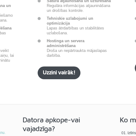
Satura atjaunošana un uzturēšana
ana un
Regulāra informācijas atjaunināšana
un drošības kontrole.
ciešamo
Tehniskie uzlabojumi un
ana.
optimizācija
dēšana
Lapas ātrdarbības un stabilitātes
ības
uzlabošana.
Hostinga un servera
administrēšana
veikt
Droša un nepārtraukta mājaslapas
iņu, lai
darbība.
ninātu
Uzzini vairāk!
Datora apkope-vai
Ko m
vajadzīga?
anu.
Iztīr