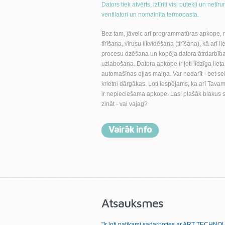
Dators tiek atvērts, iztīrīti visi putekļi un netīru
ventilatori un nomainīta termopasta.
Bez tam, jāveic arī programmatūras apkope, r
tīrīšana, vīrusu likvidēšana (tīrīšana), kā arī li
procesu dzēšana un kopēja datora ātrdarbīb
uzlabošana. Datora apkope ir ļoti līdzīga lieta
automašīnas eļļas maiņa. Var nedarīt - bet s
krietni dārgākas. Ļoti iespējams, ka arī Tava
ir nepieciešama apkope. Lasi plašāk blakus 
zināt - vai vajag?
Vairāk info
Atsauksmes
"Ir ļoti patīkami sadarboties ar ART TECHN